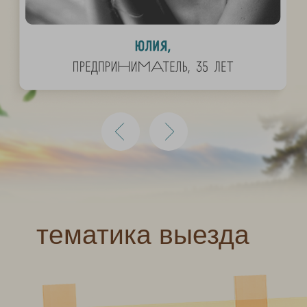
Наша уникальная программа «Селигера»
основана на глубоком понимании этой истины.
СОЗДАЕМ "ЗАПИСНУЮ КНИЖКУ",
КОТОРАЯ ИЗМЕНИТ ТВОЮ ЖИЗНЬ
Наша программа на «Селигере» — это
практическая реализация
концепции
"Записной книжки",
идеи о том, что качество
жизни человека определяется качеством его
отношений с другими людьми.
Мы сознательно
собираем людей разных
профессий, возрастов и интересов
, чтобы
записная книжка каждого участника содержала
все необходимые контакты в области
безопасности, финансов, здоровья,
интеллекта, искусства и межличностных
отношений.
Помогают и социально взаимодополняют друг
друга в жизни
не братья и сестры, не земляки и
соотечественники, а люди, обладающие
общим фондом воспоминаний, языком и
регулярным ритуалом совместных встреч.
Именно это мы и создаем на «Селигере».